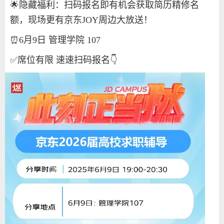
🌟
隐藏福利：扫码报名即有机会获取简历精修名
额，现场更有京东
JOY
周边大放送！
⏰
6
月
9
日
管理学院
107
✅
席位有限
速速扫码报名
👇