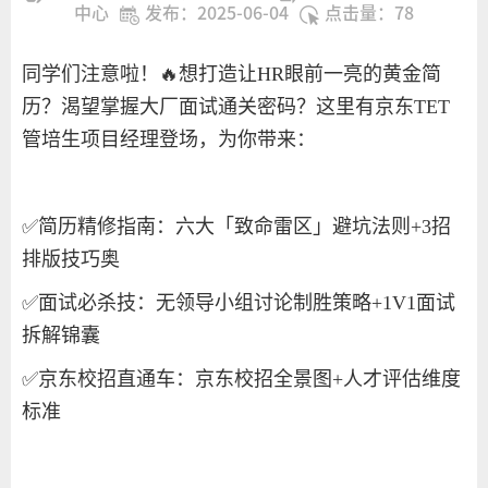
中心
发布：2025-06-04
点击量：
78
同学们注意啦！
🔥
想打造让
HR
眼前一亮的黄金简
历？渴望掌握大厂面试通关密码？这里有京东
TET
管培生项目经理登场，为你带来：
✅
简历精修指南：六大「致命雷区」避坑法则
+3
招
排版技巧奥
✅
面试必杀技：无领导小组讨论制胜策略
+1V1
面试
拆解锦囊
✅
京东校招直通车：京东校招全景图
+
人才评估维度
标准