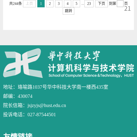
...
共244条
上页
1
2
3
4
5
23
下页
到第
页
21
跳转
地址：珞喻路1037号华中科技大学南一楼西435室
邮编：430074
院长信箱：jsjzyjs@hust.edu.cn
投诉电话：027-87544501
友情链接